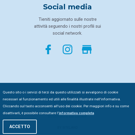
Social media
Tieniti aggiornato sulle nostre
attività seguendo i nostri profili sui
social network.
Questo sito o i servizi di terzi da questo utilizzati si avvalgono di cookie
© 2006-2026 S.S.D. Piscina di Quinto S.r.l.
necessari al funzionamento ed utili alle finalità illustrate nell'informativa.
P.I. 04368630267
Cliccando sul tasto acconsenti all'uso dei cookie. Per maggiori info e su come
Informativa sulla
Privacy
disattivarli, è possibile consultare l'
informativa completa
Informativa sui
Cookie
ACCETTO
BY SITELAND